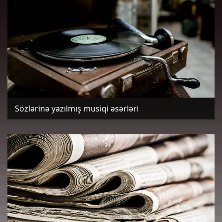
Sözlərinə yazılmış musiqi əsərləri