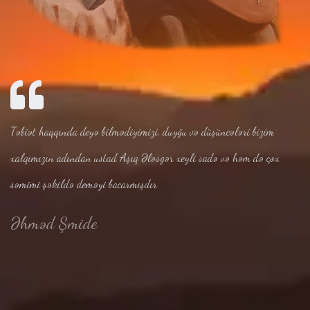
Təbiət haqqında deyə bilmədiyimizi, duyğu və düşüncələri bizim
xalqımızın adından ustad Aşıq Ələsgər xeyli sadə və həm də çox
səmimi şəkildə deməyi bacarmışdır
Əhməd Şmide