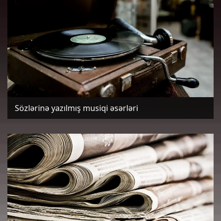
Sözlərinə yazılmış musiqi əsərləri