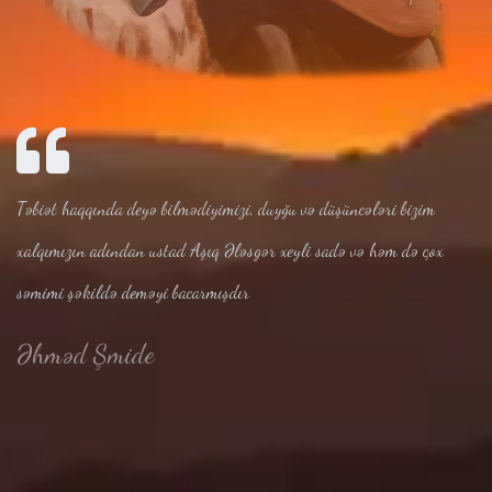
Təbiət haqqında deyə bilmədiyimizi, duyğu və düşüncələri bizim
xalqımızın adından ustad Aşıq Ələsgər xeyli sadə və həm də çox
səmimi şəkildə deməyi bacarmışdır
Əhməd Şmide