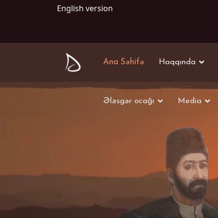
English version
Ana Səhifə
Haqqında
Ələsgər ocağı
Media