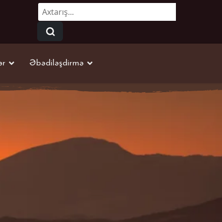
Axtarmaq...
ər
Əbədiləşdirmə