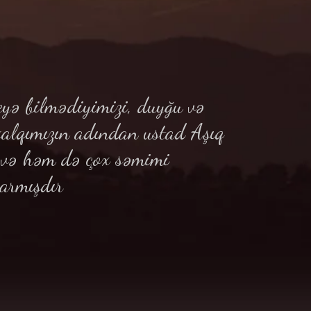
yə bilmədiyimizi, duyğu və
xalqımızın adından ustad Aşıq
ə və həm də çox səmimi
armışdır