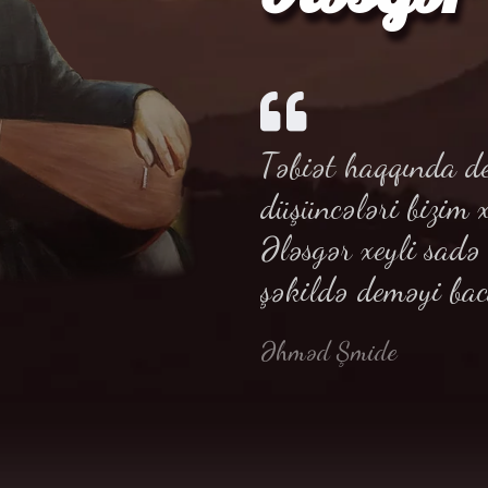
Təbiət haqqında de
düşüncələri bizim 
Ələsgər xeyli sad
şəkildə deməyi bac
Əhməd Şmide