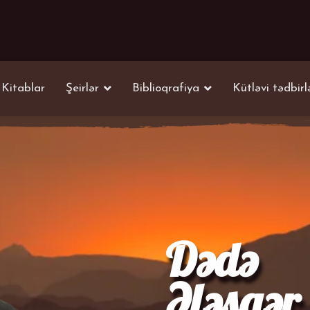
Kitablar
Şeirlər
Biblioqrafiya
Kütləvi tədbirl
Dədə
Ələsgər