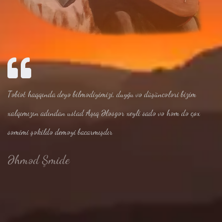
Təbiət haqqında deyə bilmədiyimizi, duyğu və düşüncələri bizim
xalqımızın adından ustad Aşıq Ələsgər xeyli sadə və həm də çox
səmimi şəkildə deməyi bacarmışdır
Əhməd Şmide