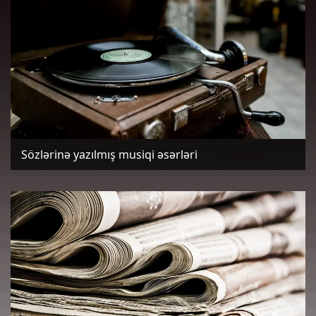
Sözlərinə yazılmış musiqi əsərləri