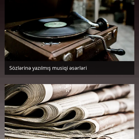
Sözlərinə yazılmış musiqi əsərləri