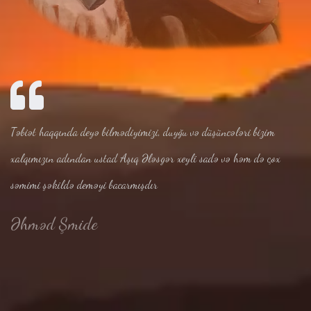
Təbiət haqqında deyə bilmədiyimizi, duyğu və düşüncələri bizim
xalqımızın adından ustad Aşıq Ələsgər xeyli sadə və həm də çox
səmimi şəkildə deməyi bacarmışdır
Əhməd Şmide