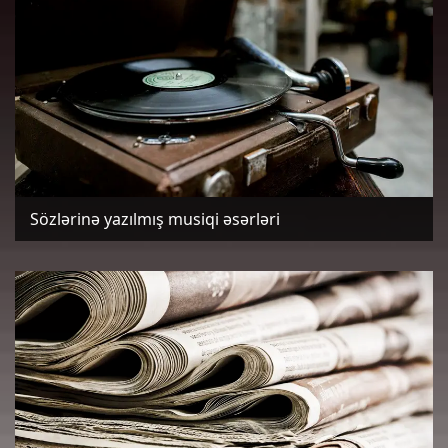
Sözlərinə yazılmış musiqi əsərləri