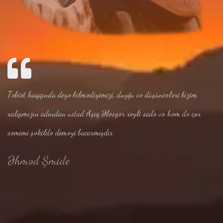
Təbiət haqqında deyə bilmədiyimizi, duyğu və düşüncələri bizim
xalqımızın adından ustad Aşıq Ələsgər xeyli sadə və həm də çox
səmimi şəkildə deməyi bacarmışdır
Əhməd Şmide