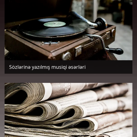
Sözlərinə yazılmış musiqi əsərləri