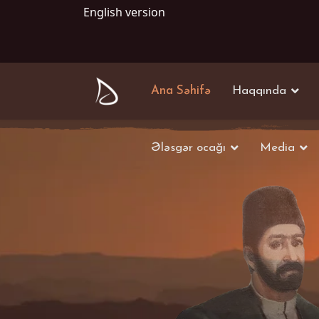
English version
Ana Səhifə
Haqqında
Ələsgər ocağı
Media