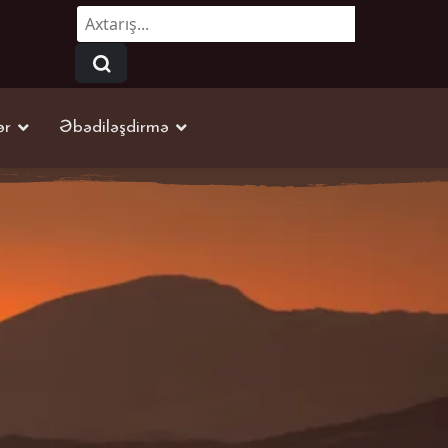
Axtarmaq...
ər
Əbədiləşdirmə