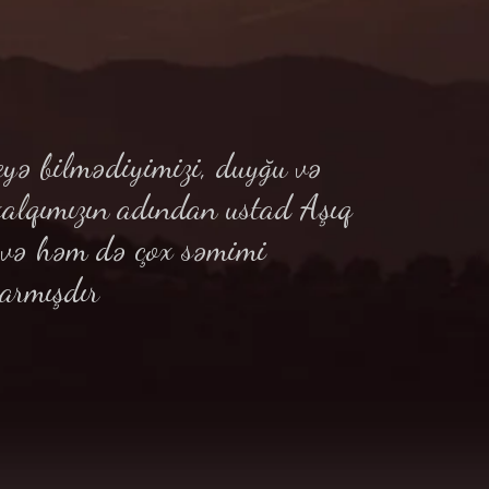
yə bilmədiyimizi, duyğu və
xalqımızın adından ustad Aşıq
ə və həm də çox səmimi
armışdır