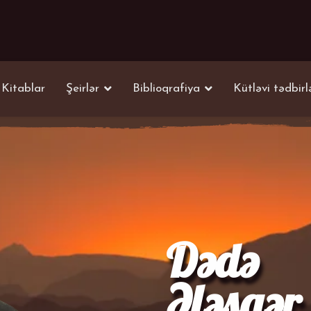
Kitablar
Şeirlər
Biblioqrafiya
Kütləvi tədbirl
Dədə
Ələsgər