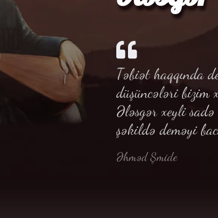
Təbiət haqqında de
düşüncələri bizim 
Ələsgər xeyli sad
şəkildə deməyi bac
Əhməd Şmide