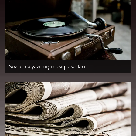
Sözlərinə yazılmış musiqi əsərləri