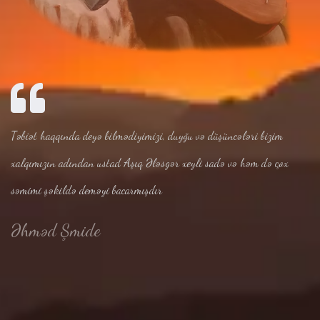
Təbiət haqqında deyə bilmədiyimizi, duyğu və düşüncələri bizim
xalqımızın adından ustad Aşıq Ələsgər xeyli sadə və həm də çox
səmimi şəkildə deməyi bacarmışdır
Əhməd Şmide