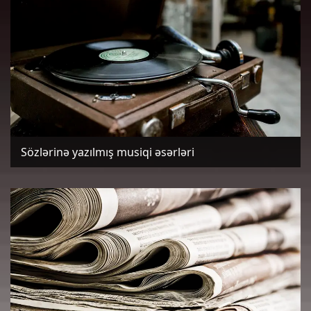
Sözlərinə yazılmış musiqi əsərləri