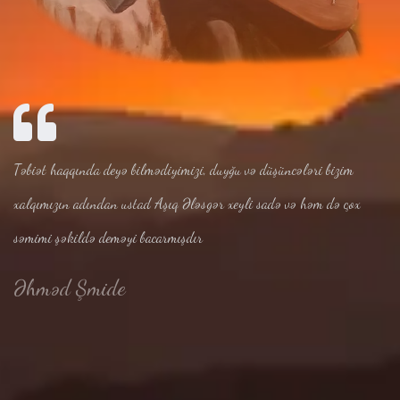
Təbiət haqqında deyə bilmədiyimizi, duyğu və düşüncələri bizim
xalqımızın adından ustad Aşıq Ələsgər xeyli sadə və həm də çox
səmimi şəkildə deməyi bacarmışdır
Əhməd Şmide