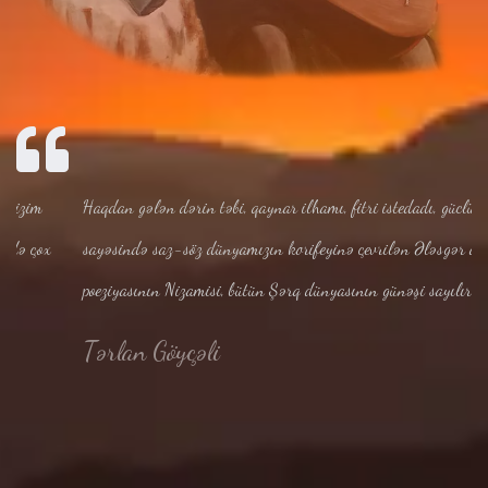
Haqdan gələn dərin təbi, qaynar ilhamı, fitri istedadı, güclü hafizəsi
sayəsində saz-söz dünyamızın korifeyinə çevrilən Ələsgər aşıq
poeziyasının Nizamisi, bütün Şərq dünyasının günəşi sayılır
Tərlan Göyçəli