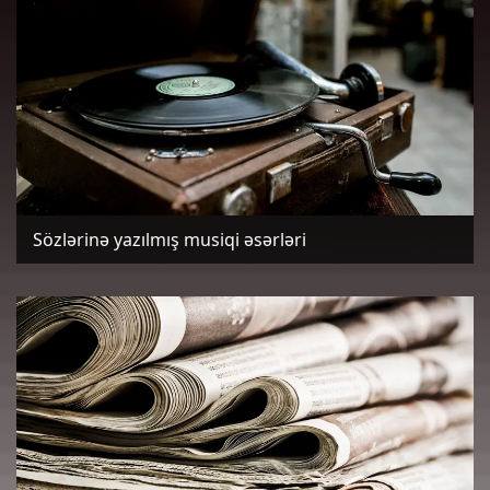
Sözlərinə yazılmış musiqi əsərləri