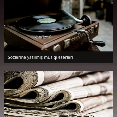
Sözlərinə yazılmış musiqi əsərləri