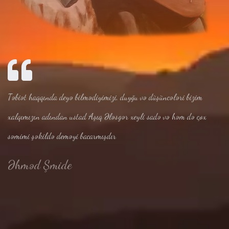
Təbiət haqqında deyə bilmədiyimizi, duyğu və düşüncələri bizim
xalqımızın adından ustad Aşıq Ələsgər xeyli sadə və həm də çox
səmimi şəkildə deməyi bacarmışdır
Əhməd Şmide