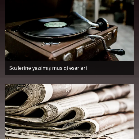
Sözlərinə yazılmış musiqi əsərləri