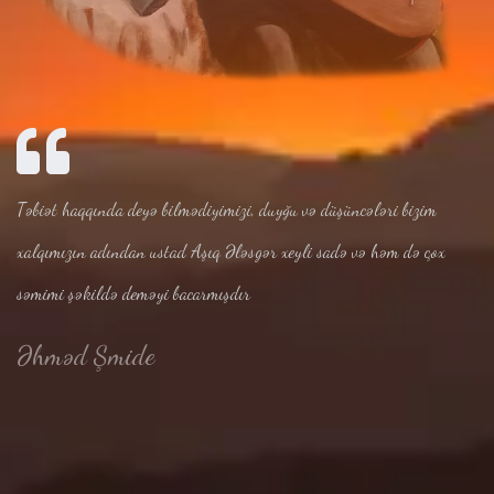
Təbiət haqqında deyə bilmədiyimizi, duyğu və düşüncələri bizim
xalqımızın adından ustad Aşıq Ələsgər xeyli sadə və həm də çox
səmimi şəkildə deməyi bacarmışdır
Əhməd Şmide