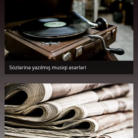
Sözlərinə yazılmış musiqi əsərləri