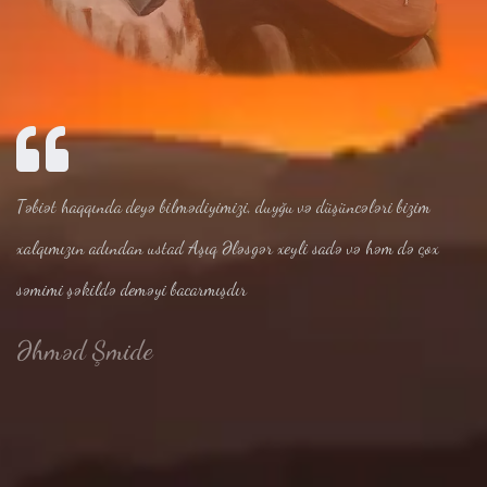
Təbiət haqqında deyə bilmədiyimizi, duyğu və düşüncələri bizim
xalqımızın adından ustad Aşıq Ələsgər xeyli sadə və həm də çox
səmimi şəkildə deməyi bacarmışdır
Əhməd Şmide