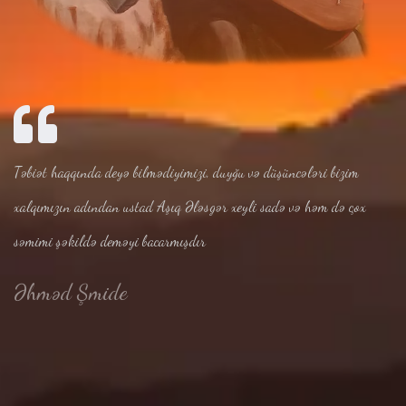
Təbiət haqqında deyə bilmədiyimizi, duyğu və düşüncələri bizim
xalqımızın adından ustad Aşıq Ələsgər xeyli sadə və həm də çox
səmimi şəkildə deməyi bacarmışdır
Əhməd Şmide