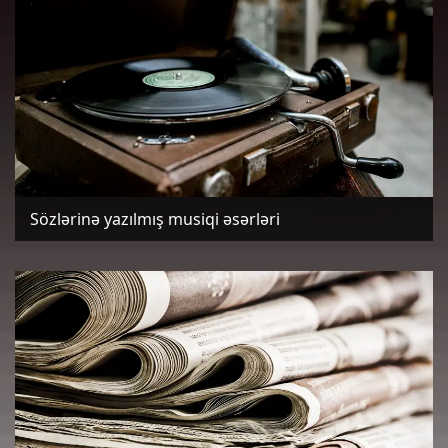
Sözlərinə yazılmış musiqi əsərləri