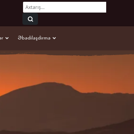
Axtarmaq...
ər
Əbədiləşdirmə