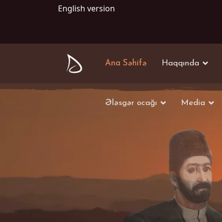
English version
Ana Səhifə
Haqqında
Ələsgər ocağı
Media