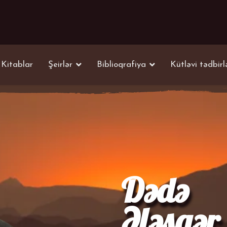
Kitablar
Şeirlər
Biblioqrafiya
Kütləvi tədbirl
Dədə
Ələsgər