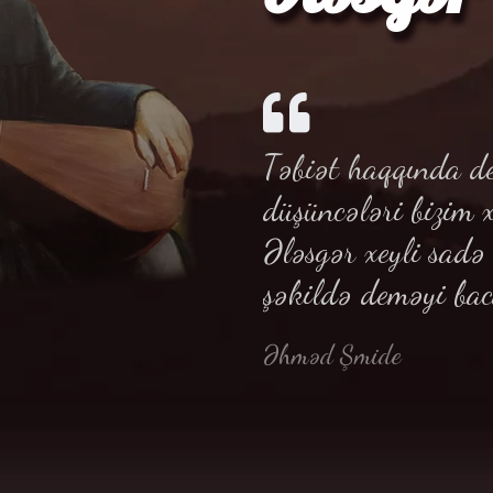
Təbiət haqqında de
düşüncələri bizim 
Ələsgər xeyli sad
şəkildə deməyi bac
Əhməd Şmide