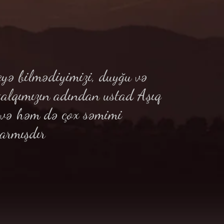
yə bilmədiyimizi, duyğu və
xalqımızın adından ustad Aşıq
ə və həm də çox səmimi
armışdır