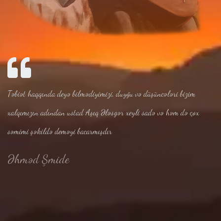
Təbiət haqqında deyə bilmədiyimizi, duyğu və düşüncələri bizim
xalqımızın adından ustad Aşıq Ələsgər xeyli sadə və həm də çox
səmimi şəkildə deməyi bacarmışdır
Əhməd Şmide