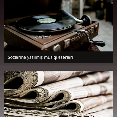
Sözlərinə yazılmış musiqi əsərləri