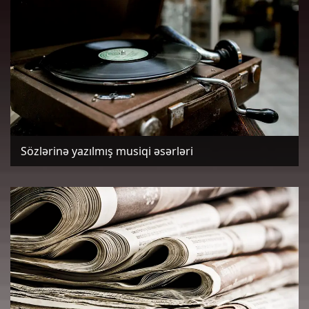
Sözlərinə yazılmış musiqi əsərləri