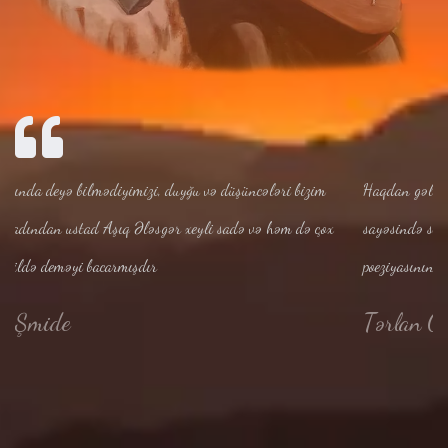
ncələri bizim
Haqdan gələn dərin təbi, qaynar ilhamı, fitri istedadı, g
 və həm də çox
sayəsində saz-söz dünyamızın korifeyinə çevrilən Ələsg
poeziyasının Nizamisi, bütün Şərq dünyasının günəşi say
Tərlan Göyçəli