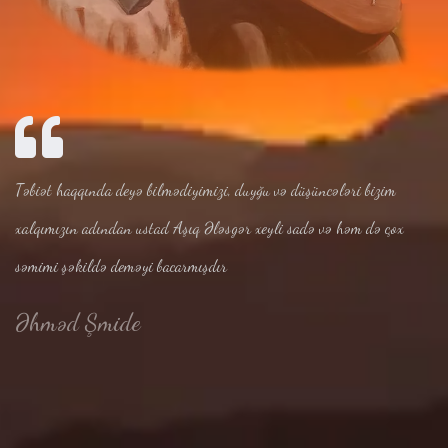
Təbiət haqqında deyə bilmədiyimizi, duyğu və düşüncələri bizim
xalqımızın adından ustad Aşıq Ələsgər xeyli sadə və həm də çox
səmimi şəkildə deməyi bacarmışdır
Əhməd Şmide