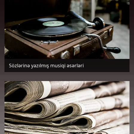
Sözlərinə yazılmış musiqi əsərləri