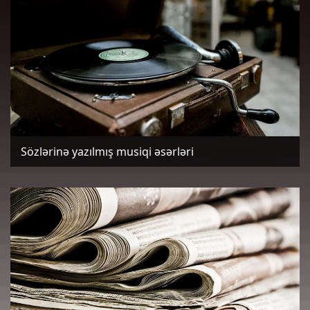
Sözlərinə yazılmış musiqi əsərləri