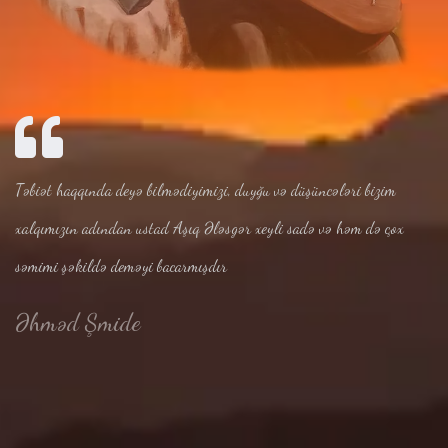
Təbiət haqqında deyə bilmədiyimizi, duyğu və düşüncələri bizim
xalqımızın adından ustad Aşıq Ələsgər xeyli sadə və həm də çox
səmimi şəkildə deməyi bacarmışdır
Əhməd Şmide