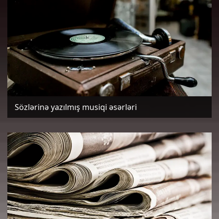
Sözlərinə yazılmış musiqi əsərləri