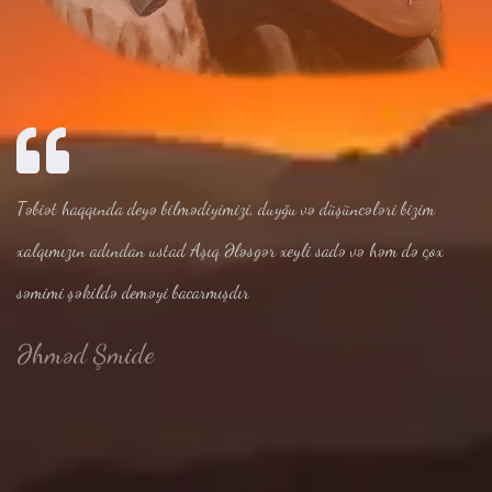
Təbiət haqqında deyə bilmədiyimizi, duyğu və düşüncələri bizim
xalqımızın adından ustad Aşıq Ələsgər xeyli sadə və həm də çox
səmimi şəkildə deməyi bacarmışdır
Əhməd Şmide