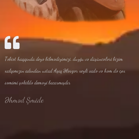
Təbiət haqqında deyə bilmədiyimizi, duyğu və düşüncələri bizim
xalqımızın adından ustad Aşıq Ələsgər xeyli sadə və həm də çox
səmimi şəkildə deməyi bacarmışdır
Əhməd Şmide