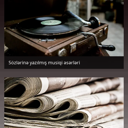
Sözlərinə yazılmış musiqi əsərləri