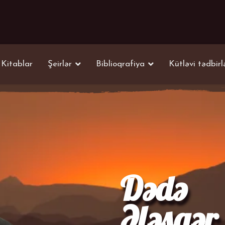
Kitablar
Şeirlər
Biblioqrafiya
Kütləvi tədbirl
Dədə
Ələsgər