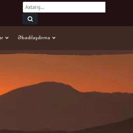
Axtarmaq...
ər
Əbədiləşdirmə