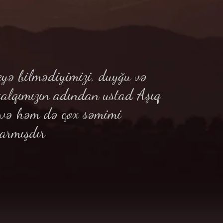
yə bilmədiyimizi, duyğu və
xalqımızın adından ustad Aşıq
ə və həm də çox səmimi
armışdır