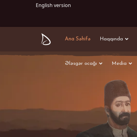
English version
Ana Səhifə
Haqqında
Ələsgər ocağı
Media