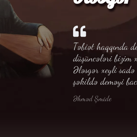
Təbiət haqqında de
düşüncələri bizim 
Ələsgər xeyli sad
şəkildə deməyi bac
Əhməd Şmide