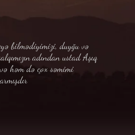
yə bilmədiyimizi, duyğu və
xalqımızın adından ustad Aşıq
ə və həm də çox səmimi
armışdır