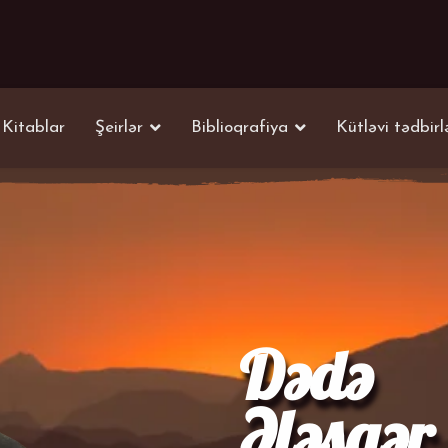
Kitablar
Şeirlər
Biblioqrafiya
Kütləvi tədbirl
Dədə
Ələsgər