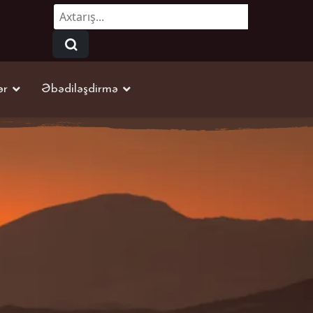
Axtarmaq...
ər
Əbədiləşdirmə