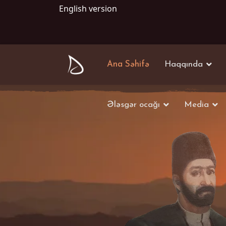
English version
Ana Səhifə
Haqqında
Ələsgər ocağı
Media