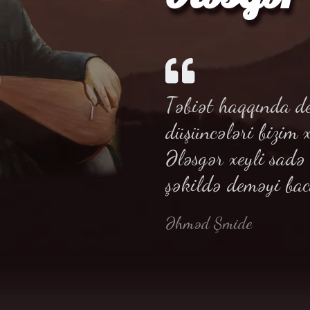
Təbiət haqqında de
düşüncələri bizim 
Ələsgər xeyli sad
şəkildə deməyi bac
Əhməd Şmide