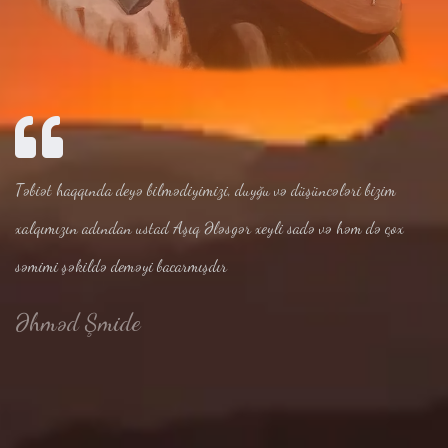
Təbiət haqqında deyə bilmədiyimizi, duyğu və düşüncələri bizim
xalqımızın adından ustad Aşıq Ələsgər xeyli sadə və həm də çox
səmimi şəkildə deməyi bacarmışdır
Əhməd Şmide