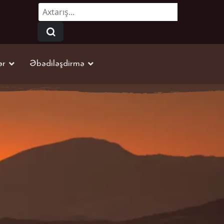
Axtarmaq...
ər
Əbədiləşdirmə