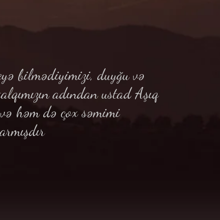
yə bilmədiyimizi, duyğu və
xalqımızın adından ustad Aşıq
ə və həm də çox səmimi
armışdır