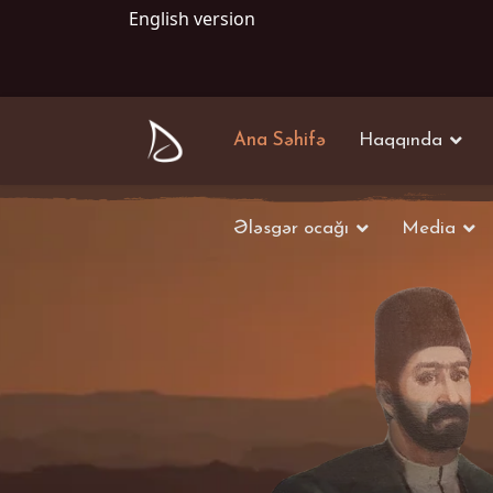
English version
Ana Səhifə
Haqqında
Ələsgər ocağı
Media