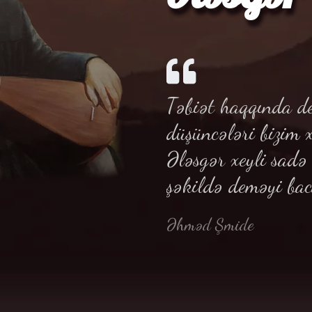
Təbiət haqqında de
düşüncələri bizim 
Ələsgər xeyli sad
şəkildə deməyi bac
Əhməd Şmide