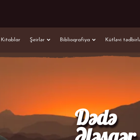
Kitablar
Şeirlər
Biblioqrafiya
Kütləvi tədbirl
Dədə
Ələsgər