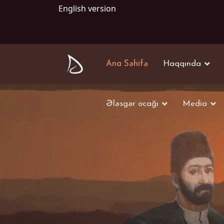
English version
Ana Səhifə
Haqqında
Ələsgər ocağı
Media