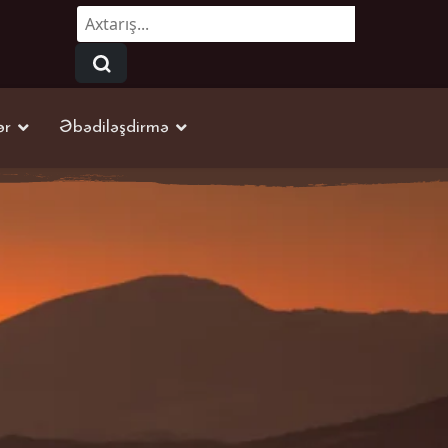
Axtarmaq...
ər
Əbədiləşdirmə