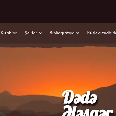
Kitablar
Şeirlər
Biblioqrafiya
Kütləvi tədbirl
Dədə
Ələsgər