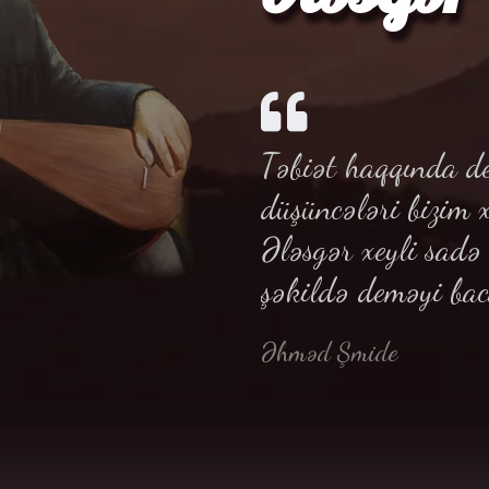
Təbiət haqqında de
düşüncələri bizim 
Ələsgər xeyli sadə
şəkildə deməyi bac
Əhməd Şmide