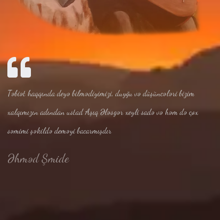
Təbiət haqqında deyə bilmədiyimizi, duyğu və düşüncələri bizim
xalqımızın adından ustad Aşıq Ələsgər xeyli sadə və həm də çox
səmimi şəkildə deməyi bacarmışdır
Əhməd Şmide