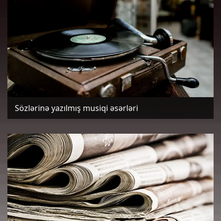
Sözlərinə yazılmış musiqi əsərləri