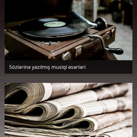
Sözlərinə yazılmış musiqi əsərləri