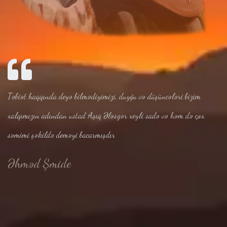
Təbiət haqqında deyə bilmədiyimizi, duyğu və düşüncələri bizim
xalqımızın adından ustad Aşıq Ələsgər xeyli sadə və həm də çox
səmimi şəkildə deməyi bacarmışdır
Əhməd Şmide