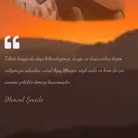
Təbiət haqqında deyə bilmədiyimizi, duyğu və düşüncələri bizim
xalqımızın adından ustad Aşıq Ələsgər xeyli sadə və həm də çox
səmimi şəkildə deməyi bacarmışdır
Əhməd Şmide