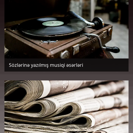
Sözlərinə yazılmış musiqi əsərləri