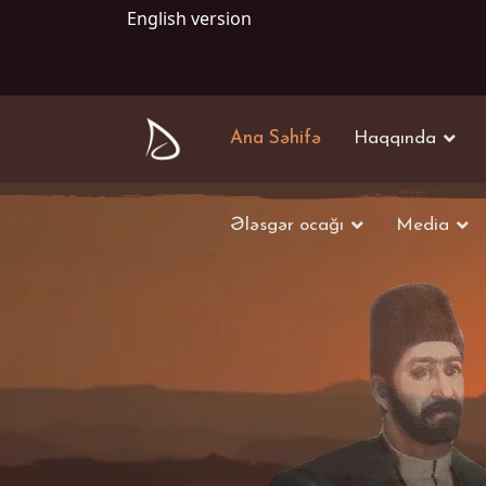
English version
Ana Səhifə
Haqqında
Ələsgər ocağı
Media