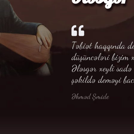
Təbiət haqqında de
düşüncələri bizim 
Ələsgər xeyli sad
şəkildə deməyi bac
Əhməd Şmide