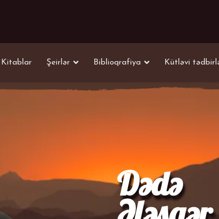
Kitablar
Şeirlər
Biblioqrafiya
Kütləvi tədbirl
Dədə
Ələsgər