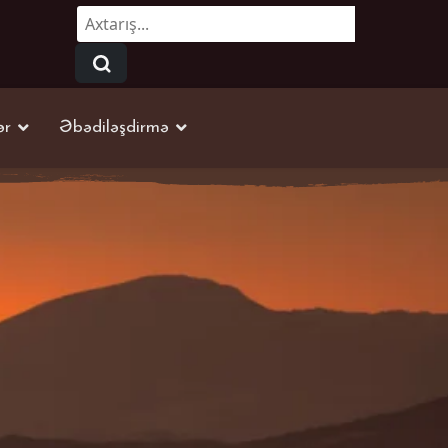
Axtarmaq...
ər
Əbədiləşdirmə