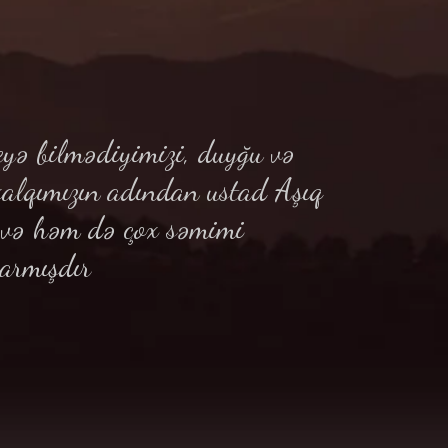
yə bilmədiyimizi, duyğu və
xalqımızın adından ustad Aşıq
ə və həm də çox səmimi
armışdır