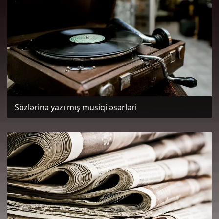
Sözlərinə yazılmış musiqi əsərləri