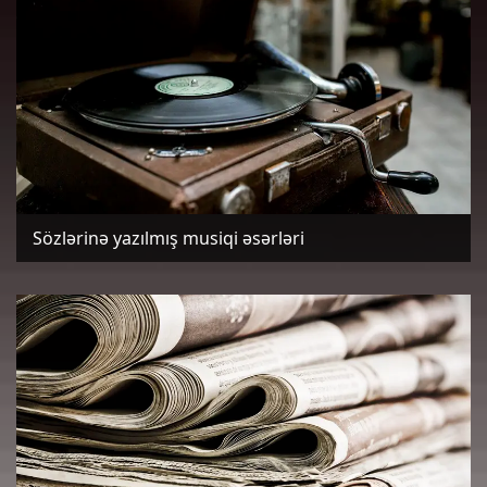
Sözlərinə yazılmış musiqi əsərləri