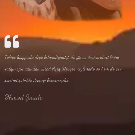
Təbiət haqqında deyə bilmədiyimizi, duyğu və düşüncələri bizim
xalqımızın adından ustad Aşıq Ələsgər xeyli sadə və həm də çox
səmimi şəkildə deməyi bacarmışdır
Əhməd Şmide