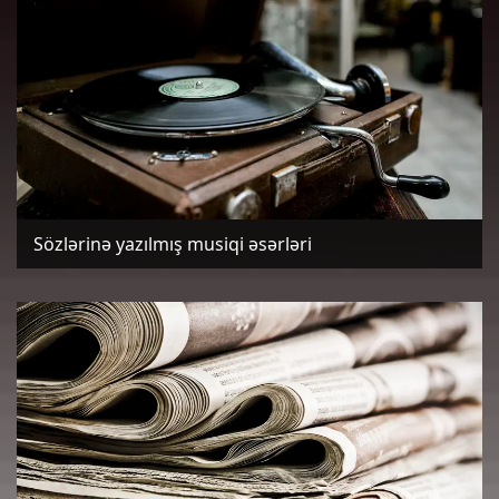
Sözlərinə yazılmış musiqi əsərləri