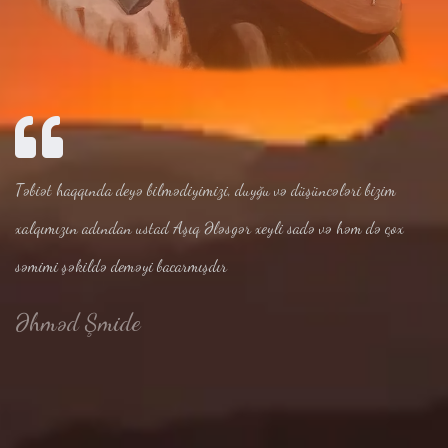
Təbiət haqqında deyə bilmədiyimizi, duyğu və düşüncələri bizim
xalqımızın adından ustad Aşıq Ələsgər xeyli sadə və həm də çox
səmimi şəkildə deməyi bacarmışdır
Əhməd Şmide