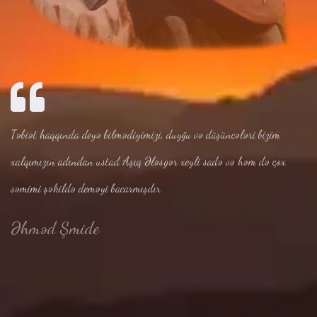
Təbiət haqqında deyə bilmədiyimizi, duyğu və düşüncələri bizim
xalqımızın adından ustad Aşıq Ələsgər xeyli sadə və həm də çox
səmimi şəkildə deməyi bacarmışdır
Əhməd Şmide