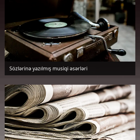
Sözlərinə yazılmış musiqi əsərləri