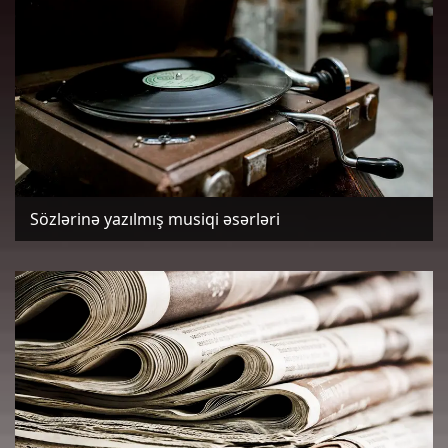
Sözlərinə yazılmış musiqi əsərləri