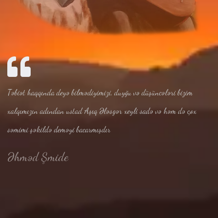
Təbiət haqqında deyə bilmədiyimizi, duyğu və düşüncələri bizim
xalqımızın adından ustad Aşıq Ələsgər xeyli sadə və həm də çox
səmimi şəkildə deməyi bacarmışdır
Əhməd Şmide