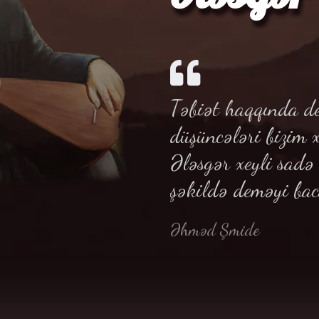
Təbiət haqqında de
düşüncələri bizim 
Ələsgər xeyli sad
şəkildə deməyi bac
Əhməd Şmide