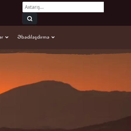
Axtarmaq...
ər
Əbədiləşdirmə