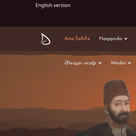
English version
Ana Səhifə
Haqqında
Ələsgər ocağı
Media