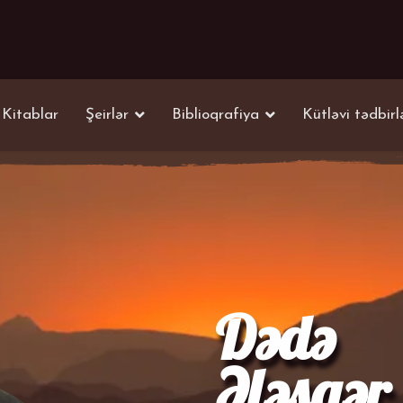
Kitablar
Şeirlər
Biblioqrafiya
Kütləvi tədbirl
Dədə
Ələsgər