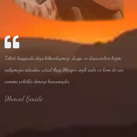
Təbiət haqqında deyə bilmədiyimizi, duyğu və düşüncələri bizim
xalqımızın adından ustad Aşıq Ələsgər xeyli sadə və həm də çox
səmimi şəkildə deməyi bacarmışdır
Əhməd Şmide