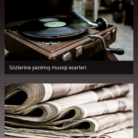
Sözlərinə yazılmış musiqi əsərləri