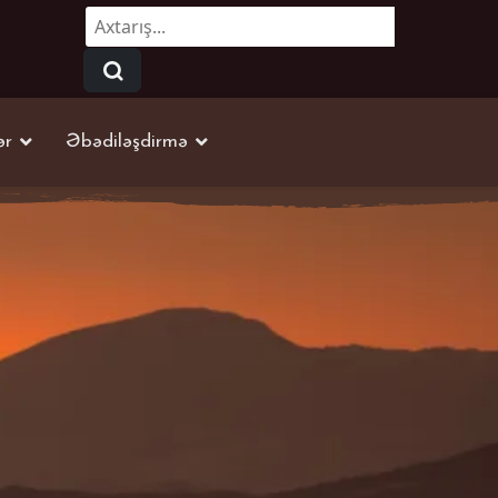
Axtarmaq...
ər
Əbədiləşdirmə