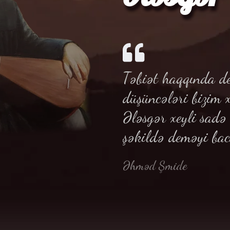
Təbiət haqqında de
düşüncələri bizim 
Ələsgər xeyli sad
şəkildə deməyi bac
Əhməd Şmide