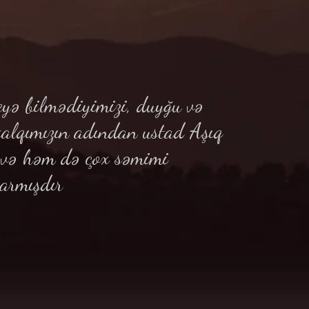
yə bilmədiyimizi, duyğu və
xalqımızın adından ustad Aşıq
ə və həm də çox səmimi
armışdır