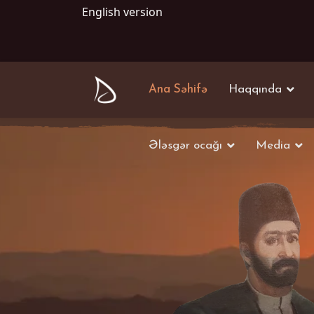
English version
Ana Səhifə
Haqqında
Ələsgər ocağı
Media