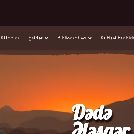
Kitablar
Şeirlər
Biblioqrafiya
Kütləvi tədbirl
Dədə
Ələsgər