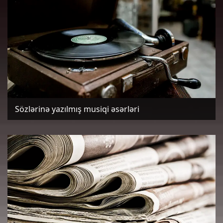
Sözlərinə yazılmış musiqi əsərləri