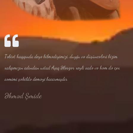
Təbiət haqqında deyə bilmədiyimizi, duyğu və düşüncələri bizim
xalqımızın adından ustad Aşıq Ələsgər xeyli sadə və həm də çox
səmimi şəkildə deməyi bacarmışdır
Əhməd Şmide