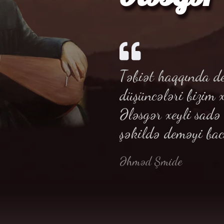
Təbiət haqqında de
düşüncələri bizim 
Ələsgər xeyli sad
şəkildə deməyi bac
Əhməd Şmide