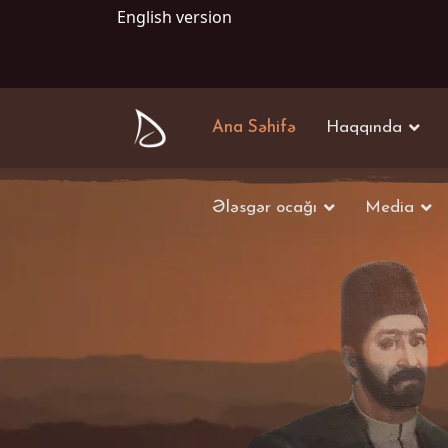
English version
Ana Səhifə
Haqqında
Ələsgər ocağı
Media