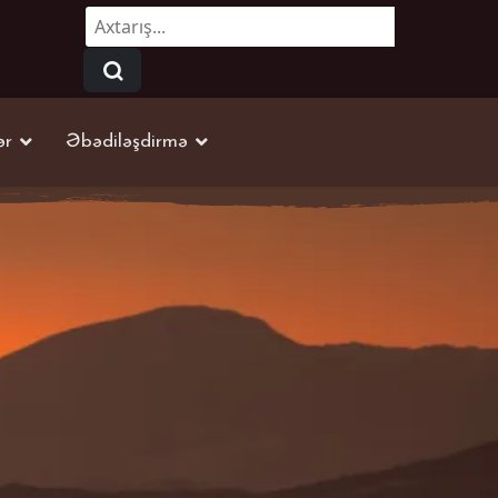
Axtarmaq...
ər
Əbədiləşdirmə