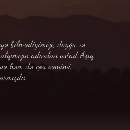
yə bilmədiyimizi, duyğu və
xalqımızın adından ustad Aşıq
ə və həm də çox səmimi
armışdır