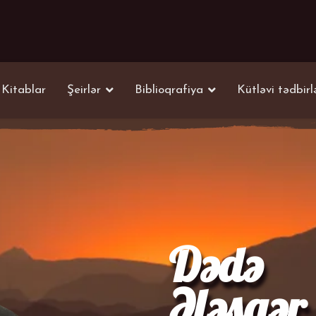
Kitablar
Şeirlər
Biblioqrafiya
Kütləvi tədbirl
Dədə
Ələsgər