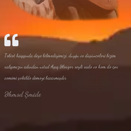
Təbiət haqqında deyə bilmədiyimizi, duyğu və düşüncələri bizim
xalqımızın adından ustad Aşıq Ələsgər xeyli sadə və həm də çox
səmimi şəkildə deməyi bacarmışdır
Əhməd Şmide