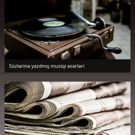
Sözlərinə yazılmış musiqi əsərləri