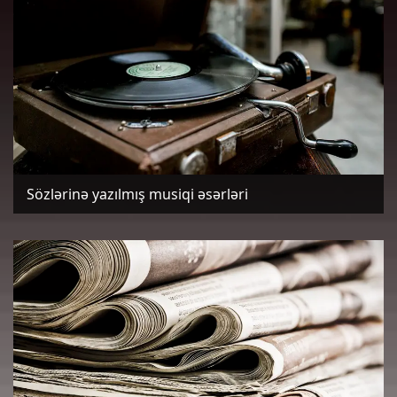
Sözlərinə yazılmış musiqi əsərləri