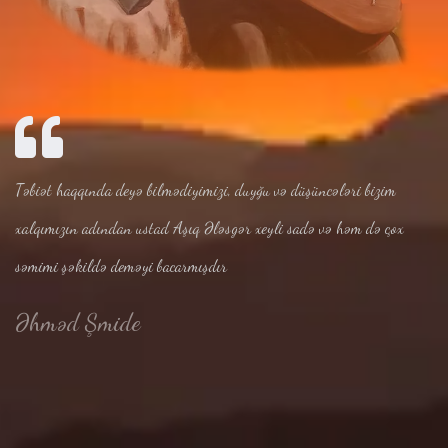
Təbiət haqqında deyə bilmədiyimizi, duyğu və düşüncələri bizim
xalqımızın adından ustad Aşıq Ələsgər xeyli sadə və həm də çox
səmimi şəkildə deməyi bacarmışdır
Əhməd Şmide