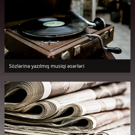
Sözlərinə yazılmış musiqi əsərləri