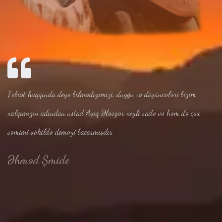
Təbiət haqqında deyə bilmədiyimizi, duyğu və düşüncələri bizim
xalqımızın adından ustad Aşıq Ələsgər xeyli sadə və həm də çox
səmimi şəkildə deməyi bacarmışdır
Əhməd Şmide