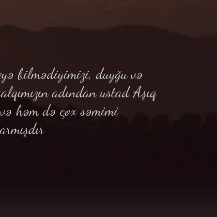
yə bilmədiyimizi, duyğu və
xalqımızın adından ustad Aşıq
ə və həm də çox səmimi
armışdır