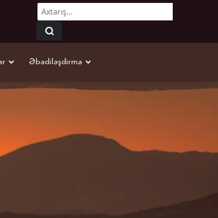
Axtarmaq...
ər
Əbədiləşdirmə