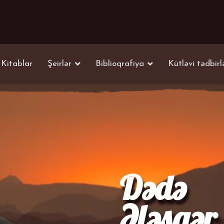
Kitablar
Şeirlər
Biblioqrafiya
Kütləvi tədbirl
Dədə
Ələsgər