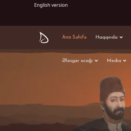
English version
Ana Səhifə
Haqqında
Ələsgər ocağı
Media