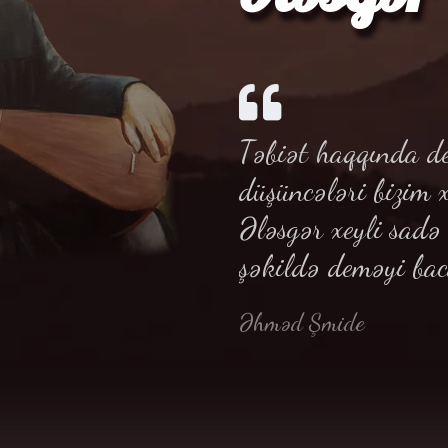
Təbiət haqqında de
düşüncələri bizim 
Ələsgər xeyli sad
şəkildə deməyi bac
Əhməd Şmide