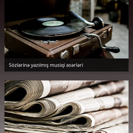
Sözlərinə yazılmış musiqi əsərləri