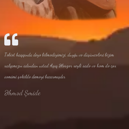
Təbiət haqqında deyə bilmədiyimizi, duyğu və düşüncələri bizim
xalqımızın adından ustad Aşıq Ələsgər xeyli sadə və həm də çox
səmimi şəkildə deməyi bacarmışdır
Əhməd Şmide