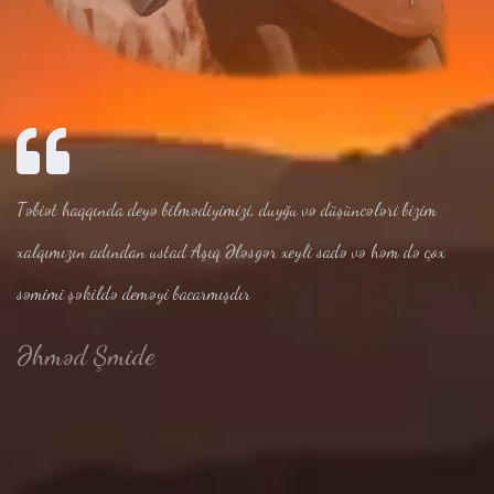
Təbiət haqqında deyə bilmədiyimizi, duyğu və düşüncələri bizim
xalqımızın adından ustad Aşıq Ələsgər xeyli sadə və həm də çox
səmimi şəkildə deməyi bacarmışdır
Əhməd Şmide