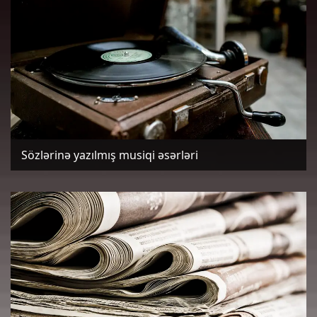
Sözlərinə yazılmış musiqi əsərləri