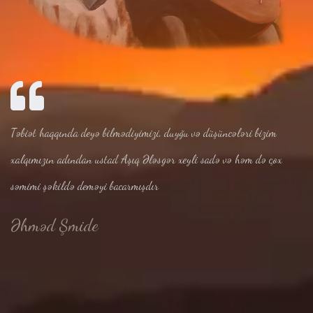
Təbiət haqqında deyə bilmədiyimizi, duyğu və düşüncələri bizim
xalqımızın adından ustad Aşıq Ələsgər xeyli sadə və həm də çox
səmimi şəkildə deməyi bacarmışdır
Əhməd Şmide