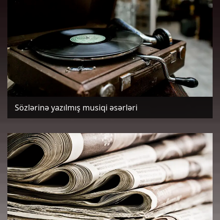
Sözlərinə yazılmış musiqi əsərləri