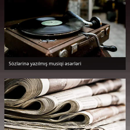
Sözlərinə yazılmış musiqi əsərləri