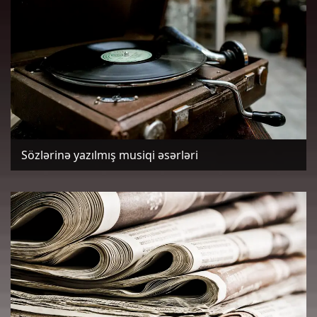
Sözlərinə yazılmış musiqi əsərləri