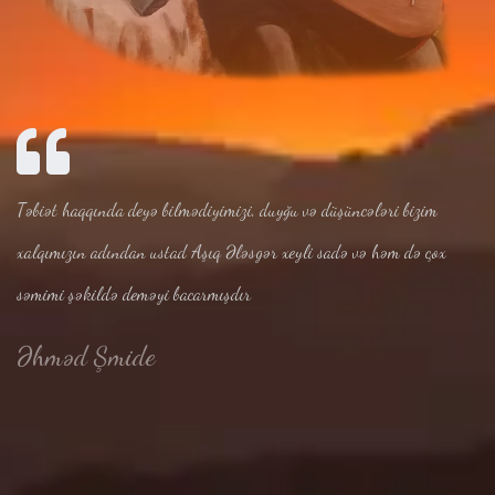
Təbiət haqqında deyə bilmədiyimizi, duyğu və düşüncələri bizim
xalqımızın adından ustad Aşıq Ələsgər xeyli sadə və həm də çox
səmimi şəkildə deməyi bacarmışdır
Əhməd Şmide